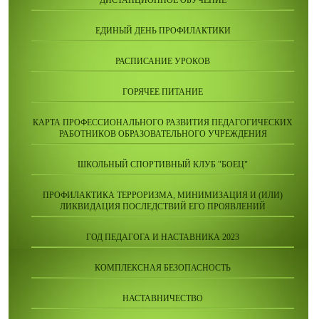
ДИСТАНЦИОННОЕ ОБУЧЕНИЕ
ЕДИНЫЙ ДЕНЬ ПРОФИЛАКТИКИ
РАСПИСАНИЕ УРОКОВ
ГОРЯЧЕЕ ПИТАНИЕ
КАРТА ПРОФЕССИОНАЛЬНОГО РАЗВИТИЯ ПЕДАГОГИЧЕСКИХ
РАБОТНИКОВ ОБРАЗОВАТЕЛЬНОГО УЧРЕЖДЕНИЯ
ШКОЛЬНЫЙ СПОРТИВНЫЙ КЛУБ "БОЕЦ"
ПРОФИЛАКТИКА ТЕРРОРИЗМА, МИНИМИЗАЦИЯ И (ИЛИ)
ЛИКВИДАЦИЯ ПОСЛЕДСТВИЙ ЕГО ПРОЯВЛЕНИЙ
ГОД ПЕДАГОГА И НАСТАВНИКА 2023
КОМПЛЕКСНАЯ БЕЗОПАСНОСТЬ
НАСТАВНИЧЕСТВО