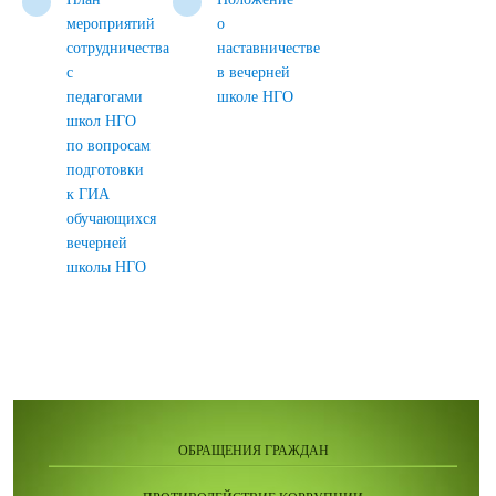
мероприятий
о
сотрудничества
наставничестве
с
в вечерней
педагогами
школе НГО
школ НГО
по вопросам
подготовки
к ГИА
обучающихся
вечерней
школы НГО
ОБРАЩЕНИЯ ГРАЖДАН