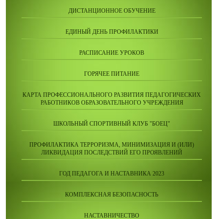
ДИСТАНЦИОННОЕ ОБУЧЕНИЕ
ЕДИНЫЙ ДЕНЬ ПРОФИЛАКТИКИ
РАСПИСАНИЕ УРОКОВ
ГОРЯЧЕЕ ПИТАНИЕ
КАРТА ПРОФЕССИОНАЛЬНОГО РАЗВИТИЯ ПЕДАГОГИЧЕСКИХ
РАБОТНИКОВ ОБРАЗОВАТЕЛЬНОГО УЧРЕЖДЕНИЯ
ШКОЛЬНЫЙ СПОРТИВНЫЙ КЛУБ "БОЕЦ"
ПРОФИЛАКТИКА ТЕРРОРИЗМА, МИНИМИЗАЦИЯ И (ИЛИ)
ЛИКВИДАЦИЯ ПОСЛЕДСТВИЙ ЕГО ПРОЯВЛЕНИЙ
ГОД ПЕДАГОГА И НАСТАВНИКА 2023
КОМПЛЕКСНАЯ БЕЗОПАСНОСТЬ
НАСТАВНИЧЕСТВО