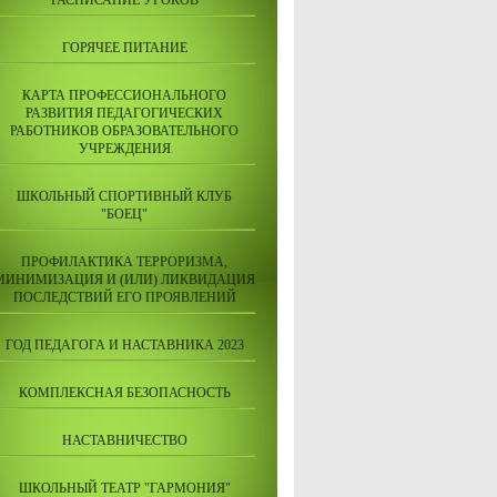
РАСПИСАНИЕ УРОКОВ
ГОРЯЧЕЕ ПИТАНИЕ
КАРТА ПРОФЕССИОНАЛЬНОГО
РАЗВИТИЯ ПЕДАГОГИЧЕСКИХ
РАБОТНИКОВ ОБРАЗОВАТЕЛЬНОГО
УЧРЕЖДЕНИЯ
ШКОЛЬНЫЙ СПОРТИВНЫЙ КЛУБ
"БОЕЦ"
ПРОФИЛАКТИКА ТЕРРОРИЗМА,
МИНИМИЗАЦИЯ И (ИЛИ) ЛИКВИДАЦИЯ
ПОСЛЕДСТВИЙ ЕГО ПРОЯВЛЕНИЙ
ГОД ПЕДАГОГА И НАСТАВНИКА 2023
КОМПЛЕКСНАЯ БЕЗОПАСНОСТЬ
НАСТАВНИЧЕСТВО
ШКОЛЬНЫЙ ТЕАТР "ГАРМОНИЯ"