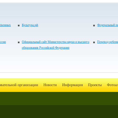
ственных
Культура.рф
Федеральный по
ссии
Официальный сайт Министерства науки и высшего
Перевод ребен
образования Российской Федерации
овательной организации
Новости
Информация
Проекты
Фотоа