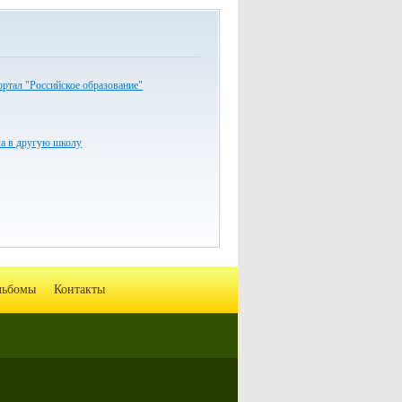
ртал "Российское образование"
ка в другую школу
льбомы
Контакты