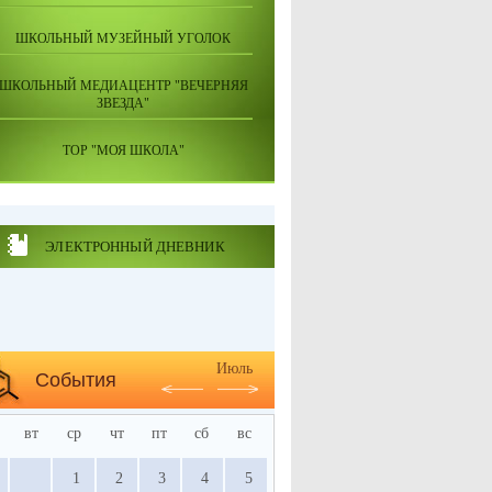
ШКОЛЬНЫЙ МУЗЕЙНЫЙ УГОЛОК
ШКОЛЬНЫЙ МЕДИАЦЕНТР "ВЕЧЕРНЯЯ
ЗВЕЗДА"
ТОР "МОЯ ШКОЛА"
ЭЛЕКТРОННЫЙ ДНЕВНИК
Июль
События
вт
ср
чт
пт
сб
вс
1
2
3
4
5