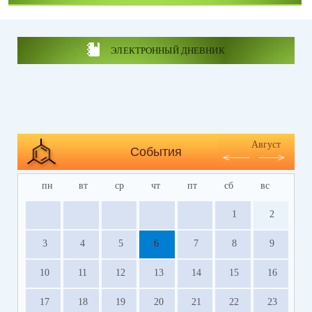
ЭЛЕКТРОННЫЙ ДНЕВНИК
Август
События
пн
вт
ср
чт
пт
сб
вс
1
2
3
4
5
6
7
8
9
10
11
12
13
14
15
16
17
18
19
20
21
22
23